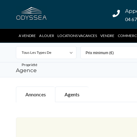
App
04 67
A VENDRE
A LOUER
LOCATIONS VACANCES
VENDRE
COMMERC
Tous Les Types De
Propriété
Agence
Annonces
Agents