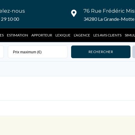
elez-nous
76 Rue Frédéric Mis
 29 10 00
34280 La Grande-Motte 
ES
ESTIMATION
APPORTEUR
LEXIQUE
L’AGENCE
LES AVIS CLIENTS
SIMU
Connexion