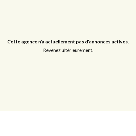
Identifiant
Mot de passe
Cette agence n'a actuellement pas d’annonces actives.
Revenez ultérieurement.
CONNEXION
Mot de passe perdu ?