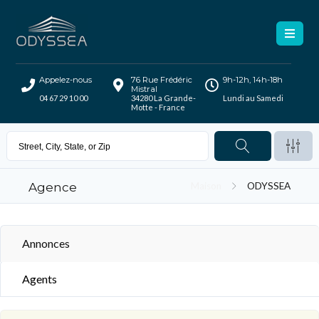
Appelez-nous
76 Rue Frédéric
9h-12h, 14h-18h
Mistral
04 67 29 10 00
34280 La Grande-
Lundi au Samedi
Motte - France
Agence
Maison
ODYSSEA
Annonces
Agents