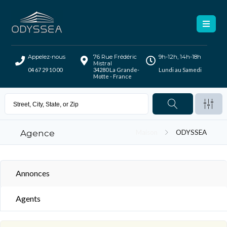
Appelez-nous
76 Rue Frédéric
9h-12h, 14h-18h
Mistral
04 67 29 10 00
34280 La Grande-
Lundi au Samedi
Motte - France
Agence
Maison
ODYSSEA
Annonces
Agents