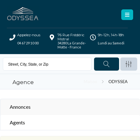
Appelez-nous
76 Rue Frédéric
9h-12h, 14h-18h
Mistral
04 67 29 10 00
34280 La Grande-
Lundi au Samedi
Motte - France
Agence
Maison
ODYSSEA
Annonces
Agents