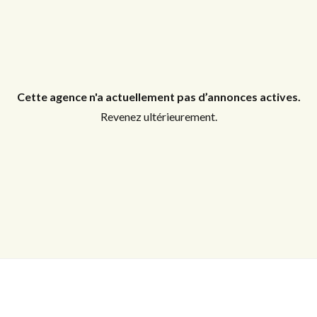
Identifiant
Mot de passe
Cette agence n'a actuellement pas d’annonces actives.
Revenez ultérieurement.
CONNEXION
Mot de passe perdu ?