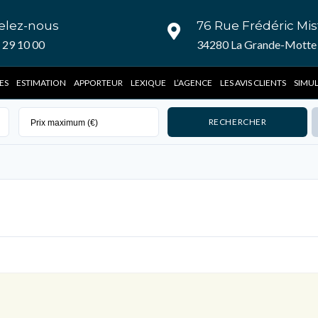
elez-nous
76 Rue Frédéric Mis
 29 10 00
34280 La Grande-Motte 
ES
ESTIMATION
APPORTEUR
LEXIQUE
L’AGENCE
LES AVIS CLIENTS
SIMU
Connexion