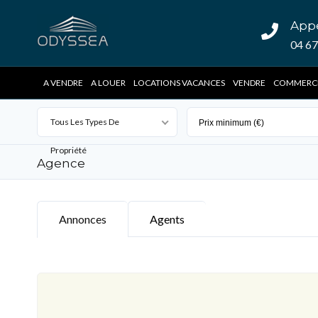
App
04 67
A VENDRE
A LOUER
LOCATIONS VACANCES
VENDRE
COMMERC
Tous Les Types De
Propriété
Agence
Annonces
Agents