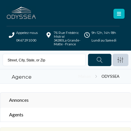
Appelez-nous
76 Rue Frédéric
9h-12h, 14h-18h
Mistral
04 67 29 10 00
34280 La Grande-
Lundi au Samedi
Motte - France
Agence
Maison
ODYSSEA
Annonces
Agents