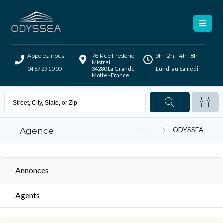
Appelez-nous
76 Rue Frédéric
9h-12h, 14h-18h
Mistral
04 67 29 10 00
34280 La Grande-
Lundi au Samedi
Motte - France
Agence
Maison
ODYSSEA
Annonces
Agents