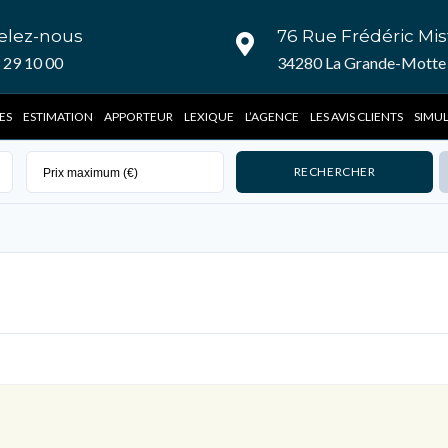
elez-nous
76 Rue Frédéric Mis
 29 10 00
34280 La Grande-Motte 
ES
ESTIMATION
APPORTEUR
LEXIQUE
L’AGENCE
LES AVIS CLIENTS
SIMU
Connexion