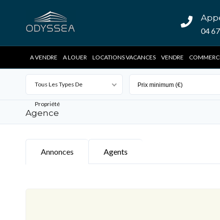
App
04 67
A VENDRE
A LOUER
LOCATIONS VACANCES
VENDRE
COMMERC
Tous Les Types De
Propriété
Agence
Annonces
Agents