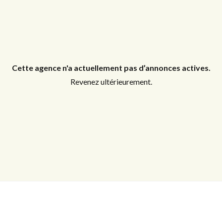
Identifiant
Mot de passe
Cette agence n'a actuellement pas d’annonces actives.
Revenez ultérieurement.
CONNEXION
Mot de passe perdu ?