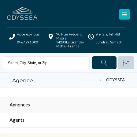
Appelez-nous
76 Rue Frédéric
9h-12h, 14h-18h
Mistral
04 67 29 10 00
34280 La Grande-
Lundi au Samedi
Motte - France
Agence
Maison
ODYSSEA
Annonces
Agents