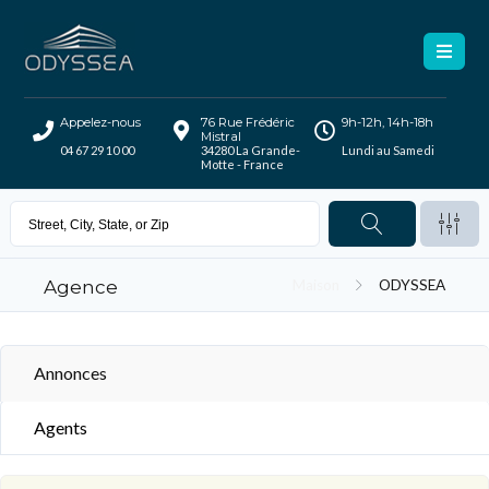
Appelez-nous
76 Rue Frédéric
9h-12h, 14h-18h
Mistral
04 67 29 10 00
34280 La Grande-
Lundi au Samedi
Motte - France
Agence
Maison
ODYSSEA
Annonces
Agents