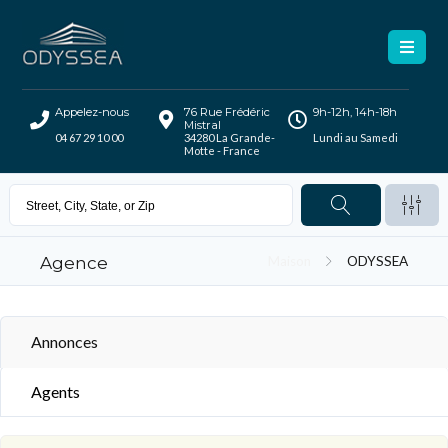
Appelez-nous
76 Rue Frédéric
9h-12h, 14h-18h
Mistral
04 67 29 10 00
34280 La Grande-
Lundi au Samedi
Motte - France
Agence
Maison
ODYSSEA
Annonces
Agents