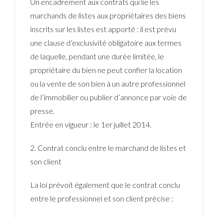
Un encadrement aux contrats qui lie les
marchands de listes aux propriétaires des biens
Mot de passe
inscrits sur les listes est apporté : il est prévu
une clause d’exclusivité obligatoire aux termes
de laquelle, pendant une durée limitée, le
CONNEXION
propriétaire du bien ne peut confier la location
ou la vente de son bien à un autre professionnel
Mot de passe perdu ?
de l’immobilier ou publier d’annonce par voie de
presse.
Entrée en vigueur
: le 1er juillet 2014.
2. Contrat conclu entre le marchand de listes et
son client
La loi prévoit également que le contrat conclu
entre le professionnel et son client précise :