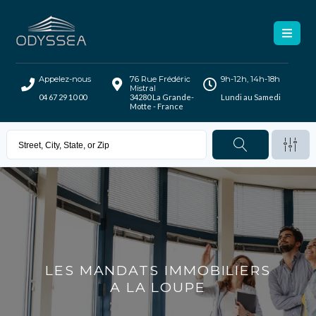
Appelez-nous
76 Rue Frédéric
9h-12h, 14h-18h
Mistral
04 67 29 10 00
34280 La Grande-
Lundi au Samedi
Motte - France
LES MANDATS IMMOBILIERS
A LA LOUPE